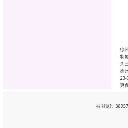
徐
制
为
徐
23-
更
被浏览过 389