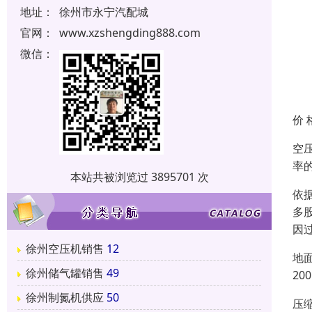
地址：
徐州市永宁汽配城
官网：
www.xzshengding888.com
微信：
价 
空
率
本站共被浏览过 3895701 次
依
多
因
徐州空压机销售
12
地
徐州储气罐销售
49
2
徐州制氮机供应
50
压