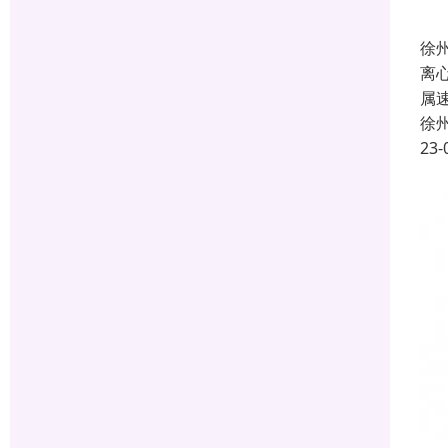
徐
离
属
徐
23-