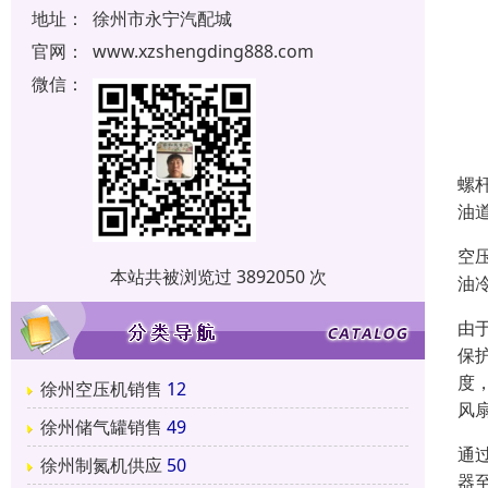
地址：
徐州市永宁汽配城
官网：
www.xzshengding888.com
微信：
螺
油
空
本站共被浏览过 3892050 次
油
由
保
度
徐州空压机销售
12
风
徐州储气罐销售
49
通
徐州制氮机供应
50
器