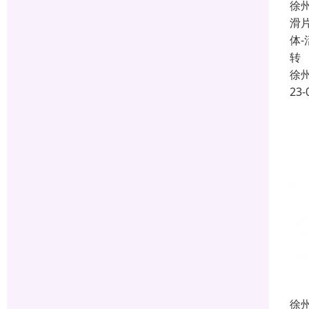
徐
滑
体
转
徐
23-
徐