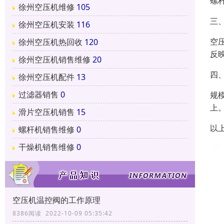
螺
徐州空压机维修
105
三
徐州空压机安装
116
空
徐州空压机热回收
120
反
徐州空压机销售维修
20
四
徐州空压机配件
13
过滤器销售
0
规
上
滑片空压机销售
15
以
螺杆机销售维修
0
干燥机销售维修
0
空压机温控阀的工作原理
8386阅读 2022-10-09 05:35:42