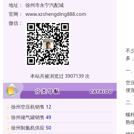
地址：
徐州市永宁汽配城
官网：
www.xzshengding888.com
微信：
不
多
一
本站共被浏览过 3907139 次
空
便
二
徐州空压机销售
12
螺
徐州储气罐销售
49
熟
徐州制氮机供应
50