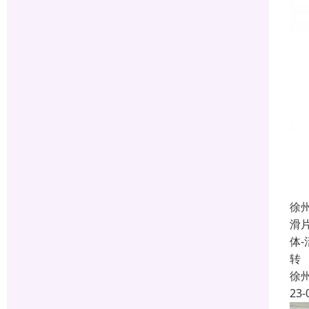
徐
滑
体
转
徐
23-