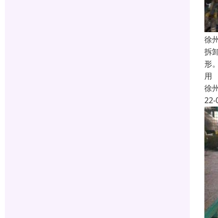
徐
拆
形
用
徐
22-