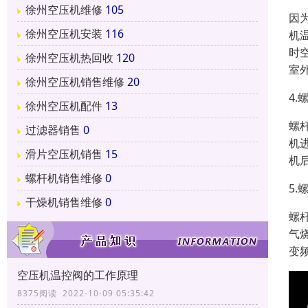
徐州空压机维修
105
因
徐州空压机安装
116
机
时
徐州空压机热回收
120
室
徐州空压机销售维修
20
4
徐州空压机配件
13
螺
过滤器销售
0
机
滑片空压机销售
15
机
螺杆机销售维修
0
5
干燥机销售维修
0
螺
气
变
空压机温控阀的工作原理
8375阅读 2022-10-09 05:35:42