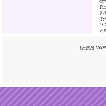
徐
膜
备
徐
23-
更
被浏览过 390