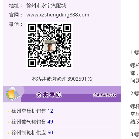
地址：
徐州市永宁汽配城
官网：
www.xzshengding888.com
微信：
1
螺
部
本站共被浏览过 3902591 次
问
2
螺
徐州空压机销售
12
空
结
徐州储气罐销售
49
徐州制氮机供应
50
3