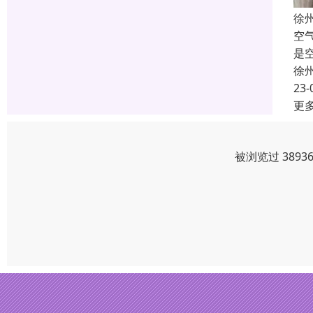
徐
空
是
徐
23-
更
被浏览过 389