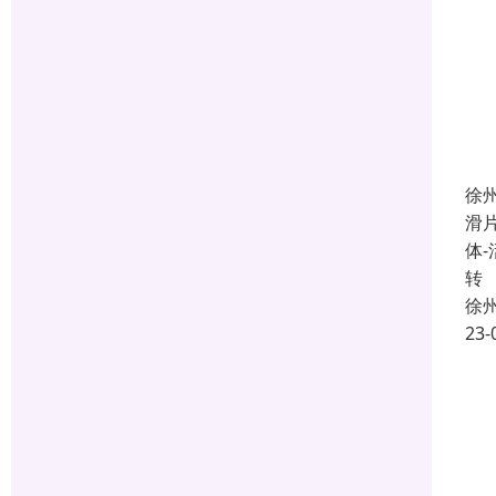
徐
滑
体
转
徐
23-