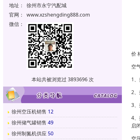
地址：
徐州市永宁汽配城
官网：
www.xzshengding888.com
微信：
价 
空
1
本站共被浏览过 3893696 次
2
3
徐州空压机销售
12
4
徐州储气罐销售
49
启
徐州制氮机供应
50
空