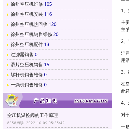
徐州空压机维修
105
1
徐州空压机安装
116
主
徐州空压机热回收
120
主
徐州空压机销售维修
20
2
徐州空压机配件
13
消
过滤器销售
0
用
滑片空压机销售
15
3
螺杆机销售维修
0
在
干燥机销售维修
0
此
4、
对
空压机温控阀的工作原理
8358阅读 2022-10-09 05:35:42
一