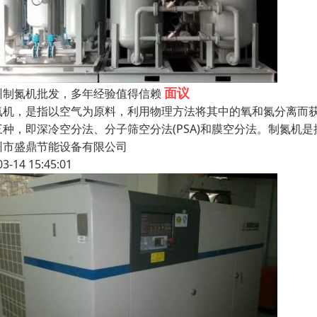
面议
州制氮机批发，多年经验值得信赖
氮机，是指以空气为原料，利用物理方法将其中的氧和氮分离而
三种，即深冷空分法、分子筛空分法(PSA)和膜空分法。制氮机
州市盛鼎节能设备有限公司
03-14 15:45:01