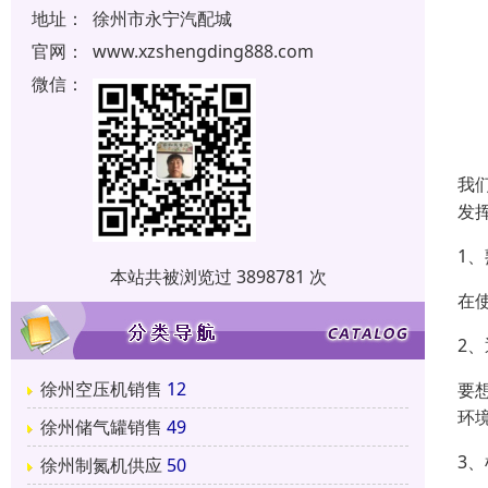
地址：
徐州市永宁汽配城
官网：
www.xzshengding888.com
微信：
我
发
1
本站共被浏览过 3898781 次
在
2
徐州空压机销售
12
要
环
徐州储气罐销售
49
3
徐州制氮机供应
50