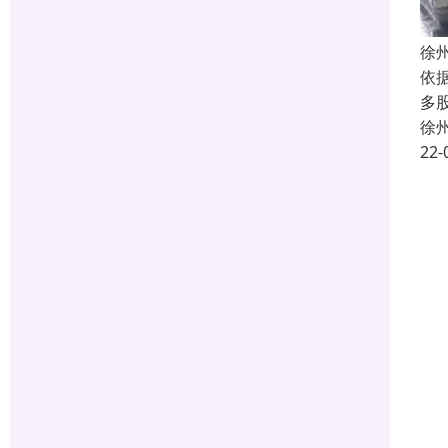
徐
依
多
徐
22-