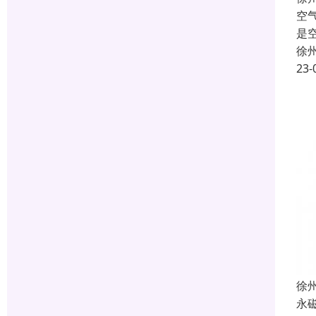
空
是
徐
23-
徐
永