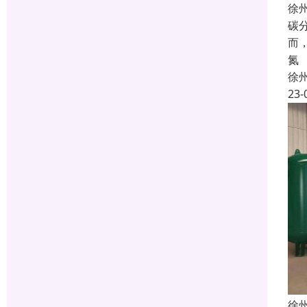
徐
碳
而
氮
徐
23-
徐