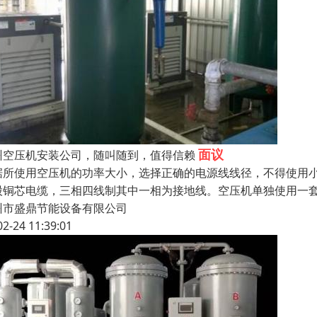
面议
州空压机安装公司，随叫随到，值得信赖
据所使用空压机的功率大小，选择正确的电源线线径，不得使用
股铜芯电缆，三相四线制其中一相为接地线。空压机单独使用一
州市盛鼎节能设备有限公司
02-24 11:39:01