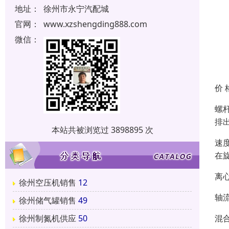
地址：
徐州市永宁汽配城
官网：
www.xzshengding888.com
微信：
价 
螺
排
本站共被浏览过 3898895 次
速
在
离
徐州空压机销售
12
轴
徐州储气罐销售
49
混
徐州制氮机供应
50