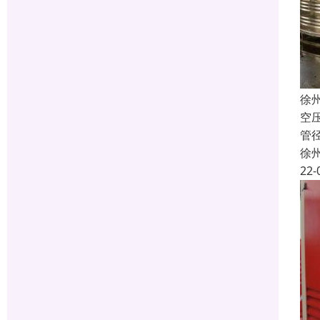
徐
空
管
徐
22-