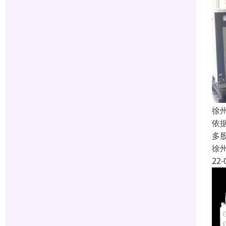
徐
依
多
徐
22-