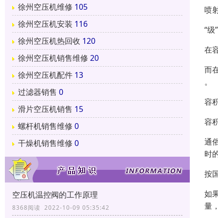
徐州空压机维修
105
喷
徐州空压机安装
116
“级
徐州空压机热回收
120
在
徐州空压机销售维修
20
而
徐州空压机配件
13
。
过滤器销售
0
容
滑片空压机销售
15
容
螺杆机销售维修
0
通
干燥机销售维修
0
时
按
如
空压机温控阀的工作原理
量
8368阅读 2022-10-09 05:35:42