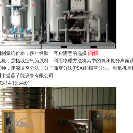
面议
州制氮机价格，多年经验，客户满意的选择
氮机，是指以空气为原料，利用物理方法将其中的氧和氮分离而
三种，即深冷空分法、分子筛空分法(PSA)和膜空分法。制氮机
州市盛鼎节能设备有限公司
03-14 15:54:01