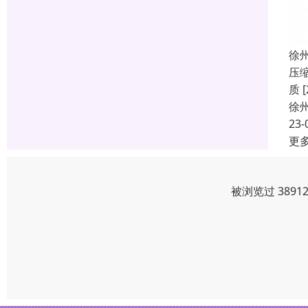
徐
压
质
徐
23-
更
被浏览过 389