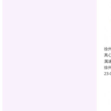
徐
离
属
徐
23-