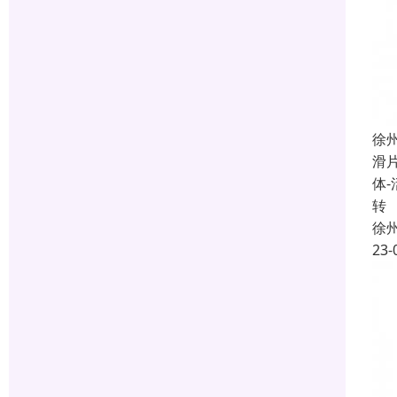
徐
滑
体
转
徐
23-