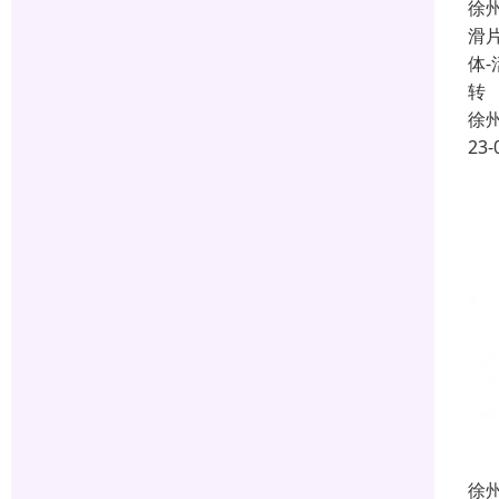
徐
滑
体
转
徐
23-
徐