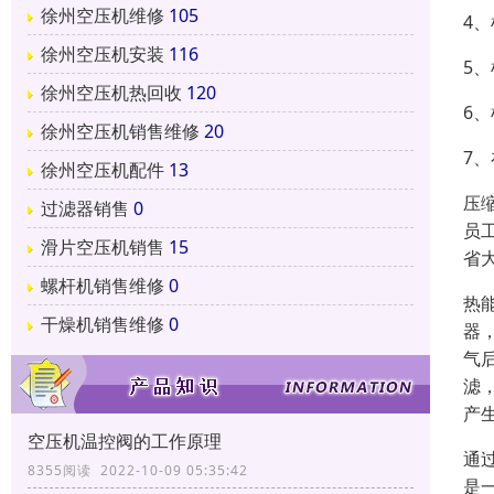
徐州空压机维修
105
4
徐州空压机安装
116
5
徐州空压机热回收
120
6
徐州空压机销售维修
20
7
徐州空压机配件
13
压
过滤器销售
0
员
滑片空压机销售
15
省
螺杆机销售维修
0
热
干燥机销售维修
0
器
气
滤
产
空压机温控阀的工作原理
通
8355阅读 2022-10-09 05:35:42
是