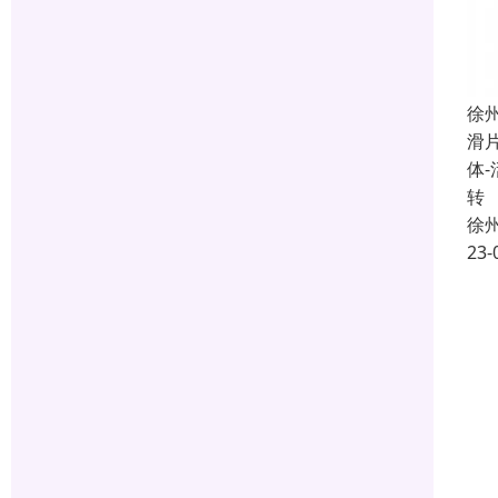
徐
滑
体
转
徐
23-