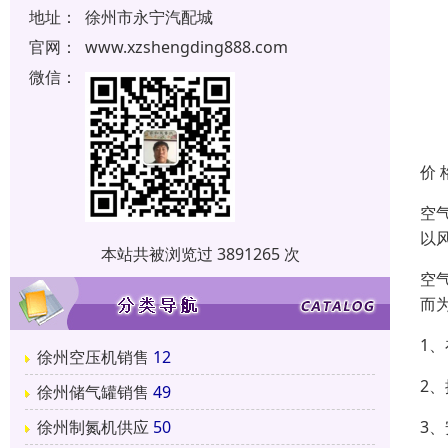
地址：
徐州市永宁汽配城
官网：
www.xzshengding888.com
微信：
价 
空
以
本站共被浏览过 3891265 次
空
而
1
徐州空压机销售
12
2
徐州储气罐销售
49
3
徐州制氮机供应
50